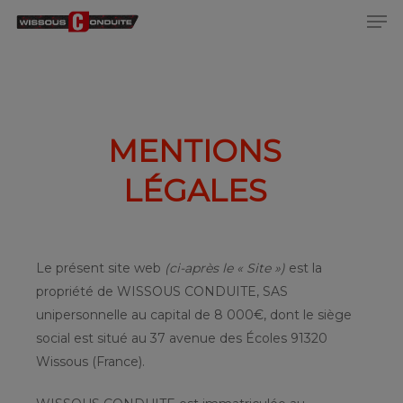
Men
Skip
to
Close
main
Menu
content
MENTIONS
LÉGALES
Le présent site web
(ci-après le « Site »)
est la
propriété de WISSOUS CONDUITE, SAS
unipersonnelle au capital de 8 000€, dont le siège
social est situé au 37 avenue des Écoles 91320
Wissous (France).