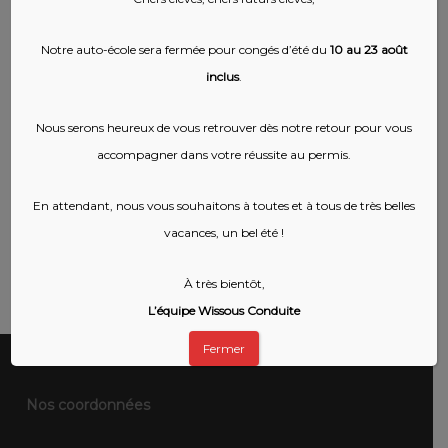
Siège social : 2 rue Kellermann 59100
Notre auto-école sera fermée pour congés d’été du
10 au 23 août
Roubaix
(France)
inclus
.
OVH SAS est enregistrée au RCS de Lille
Nous serons heureux de vous retrouver dès notre retour pour vous
Métropole sous le numéro SIRET : 424 761 419
accompagner dans votre réussite au permis.
00045
(Code NAF 2620Z)
.
En attendant, nous vous souhaitons à toutes et à tous de très belles
Numéro de TVA intracommunautaire : FR 22 424
vacances, un bel été !
761 419
À très bientôt,
L’équipe Wissous Conduite
Fermer
Nos coordonnées