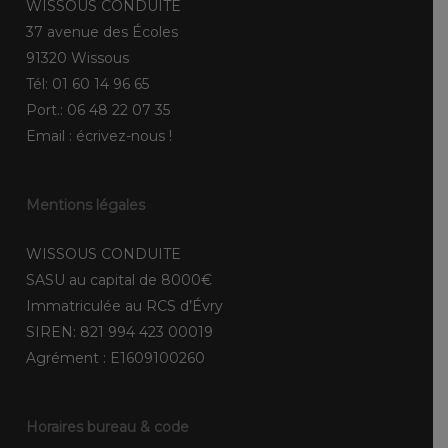
WISSOUS CONDUITE
37 avenue des Écoles
91320 Wissous
Tél:
01 60 14 96 65
Port.:
06 48 22 07 35
Email :
écrivez-nous !
Mentions légales
WISSOUS CONDUITE
SASU au capital de 8000€
Immatriculée au RCS d’Évry
SIREN: 821 994 423 00019
Agrément : E1609100260
Horaires bureau & code