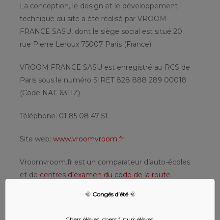
La conception, le design et le développement
technique du site a été réalisé par VROOM
FRANCE SASU, dont le siège social est situé 20
rue Pierre Leroux 75007 Paris (France).
VROOM FRANCE SASU est enregistré au RCS de
Paris sous le numéro SIRET 828 888 289 00018
(Code NAF 6311Z)
Téléphone: 01 85 08 47 51
Site web:
www.vroomvroom.fr
Vroomvroom.fr est un comparateur d’auto-écoles
et de
centres d’examen du code de la route
.
🌞
Congés d’été
🌞
HÉBERGEUR
Le présent site est hébergé par OVH SAS.
Chers élèves, chers futurs élèves,