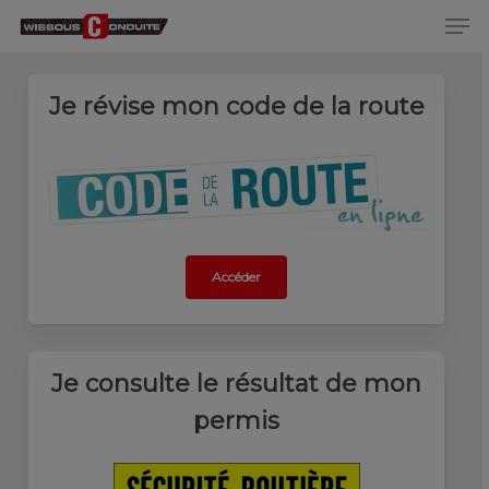
Men
Skip
to
Close
main
Menu
content
Je révise mon code de la route
Accéder
Je consulte le résultat de mon
permis