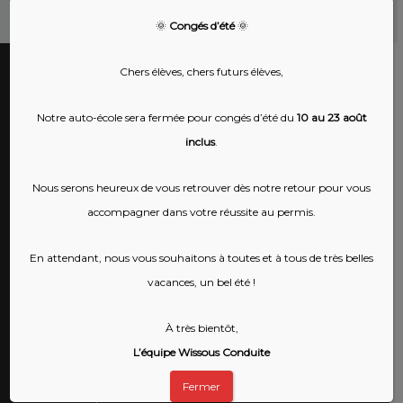
🌞
Congés d’été
🌞
Chers élèves, chers futurs élèves,
Nos coordonnées
Notre auto-école sera fermée pour congés d’été du
10 au 23 août
inclus
.
WISSOUS CONDUITE
37 avenue des Écoles
Nous serons heureux de vous retrouver dès notre retour pour vous
91320 Wissous
accompagner dans votre réussite au permis.
Tél:
01 60 14 96 65
Port.:
06 48 22 07 35
En attendant, nous vous souhaitons à toutes et à tous de très belles
Email :
écrivez-nous !
vacances, un bel été !
À très bientôt,
Mentions légales
L’équipe Wissous Conduite
WISSOUS CONDUITE
Fermer
SASU au capital de 8000€