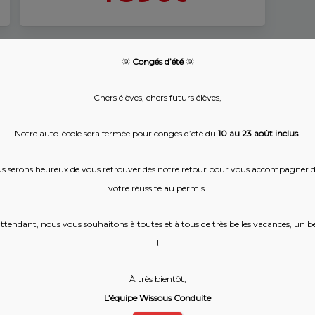
🌞
Congés d’été
🌞
les jusqu’au 31/12/2026.
Chers élèves, chers futurs élèves,
Notre auto-école sera fermée pour congés d’été du
10 au 23 août inclus
.
tion du dossier
s serons heureux de vous retrouver dès notre retour pour vous accompagner 
votre réussite au permis.
/ ANTS (avec lunettes si vous en portez) ;
dentité ou carte de séjour ;
ttendant, nous vous souhaitons à toutes et à tous de très belles vacances, un be
!
À très bientôt,
L’équipe Wissous Conduite