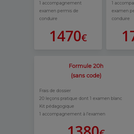
1 accompagnement
1 accomp
examen permis de
examen pe
conduire
conduire
1
4
7
0
1
€
Formule 20h
(sans code)
Frais de dossier
20 leçons pratique dont 1 examen blanc
Kit pédagogique
1 accompagnement à l’examen
1
3
8
0
€