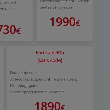
1 accompagnement examen
agnement
permis de conduire
rmis de
1
9
9
0
€
7
3
0
€
Formule 30h
(sans code)
Frais de dossier
30 leçons pratique dont 1 examen blanc
Kit pédagogique
1 accompagnement à l’examen
1
8
9
0
€