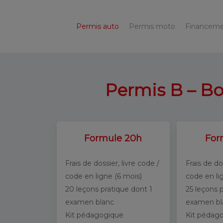
Skip
to
Permis auto
Permis moto
Financem
main
content
Permis B – B
Formule 20h
For
Frais de dossier, livre code /
Frais de do
code en ligne (6 mois)
code en li
20 leçons pratique dont 1
25 leçons 
examen blanc
examen bl
Kit pédagogique
Kit pédag