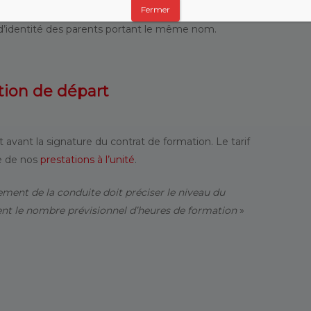
ersonnes nées après le 31/12/1987 ;
Fermer
 d’identité des parents portant le même nom.
tion de départ
 avant la signature du contrat de formation. Le tarif
te de nos
prestations à l’unité
.
sement de la conduite doit préciser le niveau du
nt le nombre prévisionnel d’heures de formation
»