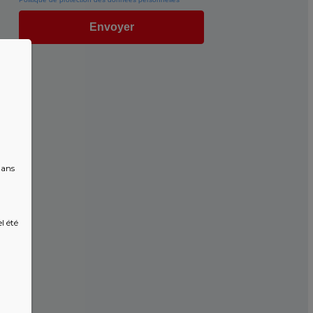
dans
l été