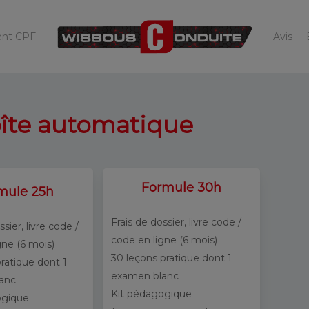
ent CPF
Avis
oîte automatique
Formule 30h
mule 25h
Frais de dossier, livre code /
ssier, livre code /
code en ligne (6 mois)
gne (6 mois)
30 leçons pratique dont 1
pratique dont 1
examen blanc
anc
Kit pédagogique
ogique